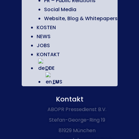
PR – Public Relations
Social Media
Website, Blog & Whitepapers
KOSTEN
NEWS
JOBS
KONTAKT
DE
EN
Kontakt
ABOPR Pressedienst B.V.
Stefan-George-Ring 19
81929 München