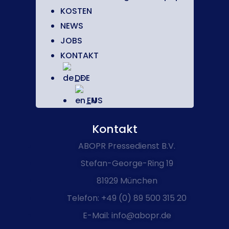
KOSTEN
NEWS
JOBS
KONTAKT
DE
EN
Kontakt
ABOPR Pressedienst B.V.
Stefan-George-Ring 19
81929 München
Telefon: +49 (0) 89 500 315 20
E-Mail: info@abopr.de