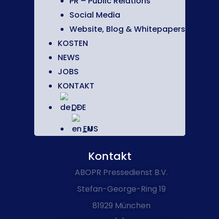
PR – Public Relations
Social Media
Website, Blog & Whitepapers
KOSTEN
NEWS
JOBS
KONTAKT
DE
EN
Kontakt
ABOPR Pressedienst B.V.
Stefan-George-Ring 19
81929 München